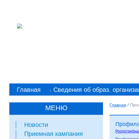
Колледж машиностр
им. С. Орджоникид
Главная
Сведения об образ. организа
↓
Главная
/
Про
МЕНЮ
Профила
Новости
Роспотребна
Приемная кампания