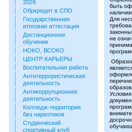
2026
быть оф
Обркредит в СПО
наличии
Государственная
Для нес
требова
итоговая аттестация
законны
Дистанционное
не озна
обучение
принима
НОКО, ВСОКО
програм
ЦЕНТР КАРЬЕРЫ
Образов
Воспитательная работа
являетс
оформле
Антитеррористическая
перечню
деятельность
образов
Антикоррупционная
Условия
деятельность
докумен
програм
Колледж-территория
внимате
без наркотиков
досрочн
Студенческий
обучающ
спортивный клуб