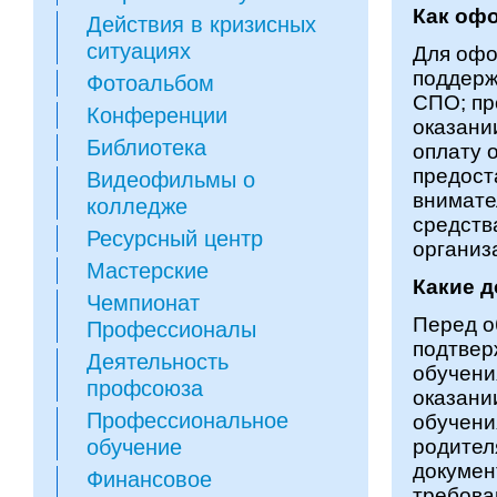
Как оф
Действия в кризисных
ситуациях
Для офо
поддерж
Фотоальбом
СПО; пр
Конференции
оказани
Библиотека
оплату 
предост
Видеофильмы о
внимате
колледже
средств
Ресурсный центр
организ
Мастерские
Какие 
Чемпионат
Перед о
Профессионалы
подтвер
Деятельность
обучени
профсоюза
оказани
Профессиональное
обучени
обучение
родител
докумен
Финансовое
требова