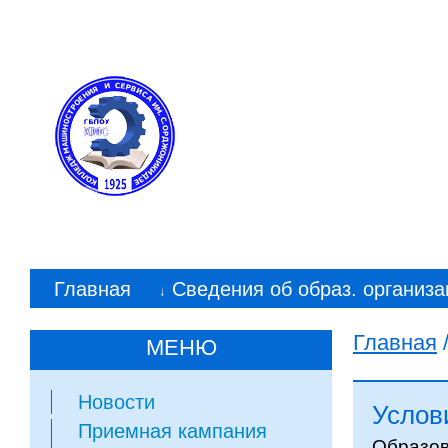
Колледж машиностр
им. С. Орджоникид
Главная
Сведения об образ. организа
↓
Главная
МЕНЮ
Новости
Услов
Приемная кампания
Образов