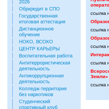
2026
операт
Обркредит в СПО
ссылка 
Государственная
итоговая аттестация
Образо
Дистанционное
ссылка 
обучение
Образо
НОКО, ВСОКО
ссылка 
ЦЕНТР КАРЬЕРЫ
Интера
Воспитательная работа
Антитеррористическая
ссылка 
деятельность
Всерос
Антикоррупционная
Земли»
деятельность
ссылка 
Колледж-территория
без наркотиков
Студенческий
спортивный клуб