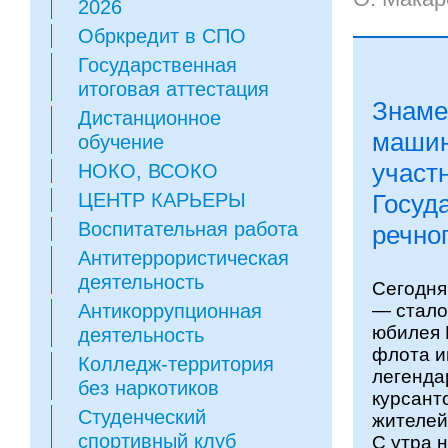
2026
Обркредит в СПО
Государственная
итоговая аттестация
Знаме
Дистанционное
машин
обучение
участ
НОКО, ВСОКО
ЦЕНТР КАРЬЕРЫ
Госуд
Воспитательная работа
речно
Антитеррористическая
деятельность
Сегодня
Антикоррупционная
— стало
юбилея 
деятельность
флота и
Колледж-территория
легенда
без наркотиков
курсант
Студенческий
жителей
спортивный клуб
С утра 