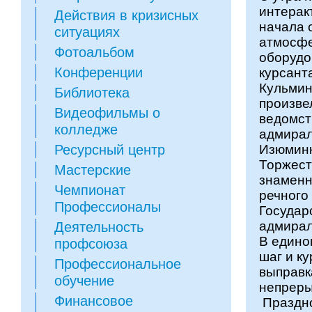
интерак
Действия в кризисных
начала 
ситуациях
атмосфе
Фотоальбом
оборудо
Конференции
курсант
Кульмин
Библиотека
произве
Видеофильмы о
ведомст
колледже
адмирал
Ресурсный центр
Изюминк
Торжест
Мастерские
знаменн
Чемпионат
речного
Профессионалы
Государ
адмирал
Деятельность
В едино
профсоюза
шаг и к
Профессиональное
выправк
обучение
непреры
Финансовое
Праздно