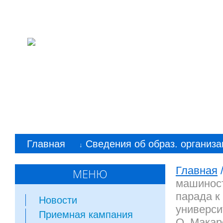
Колледж машиностр
им. С. Орджоникид
Главная
Сведения об образ. организа
↓
Главная
МЕНЮ
машиност
парада к
Новости
универси
Приемная кампания
О. Макар