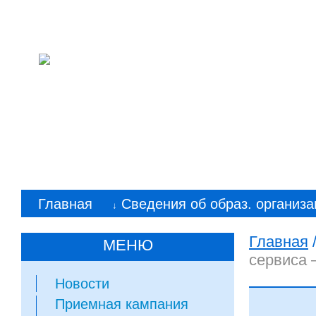
Колледж машиностр
им. С. Орджоникид
Главная
Сведения об образ. организа
↓
Главная
МЕНЮ
сервиса 
Новости
Приемная кампания