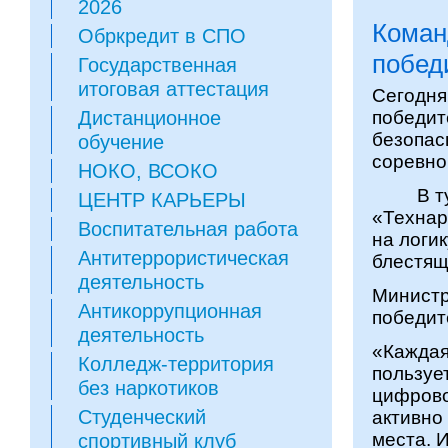
2026
Коман
Обркредит в СПО
побед
Государственная
итоговая аттестация
Сегодня
Дистанционное
победит
безопас
обучение
соревно
НОКО, ВСОКО
В турн
ЦЕНТР КАРЬЕРЫ
«Технар
Воспитательная работа
на логи
Антитеррористическая
блестящ
деятельность
Министр
Антикоррупционная
победит
деятельность
«Каждая
Колледж-территория
пользуе
без наркотиков
цифрово
Студенческий
активно
места. 
спортивный клуб