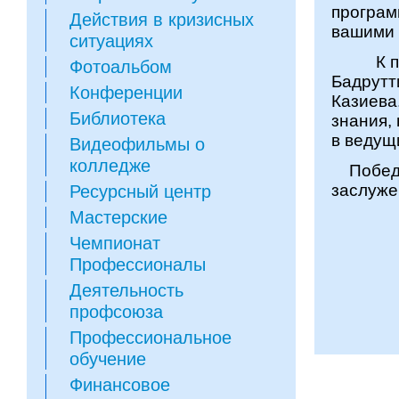
програм
Действия в кризисных
вашими 
ситуациях
К позд
Фотоальбом
Бадрутт
Конференции
Казиева
Библиотека
знания,
в ведущ
Видеофильмы о
колледже
Победит
заслуже
Ресурсный центр
Мастерские
Чемпионат
Профессионалы
Деятельность
профсоюза
Профессиональное
обучение
Финансовое