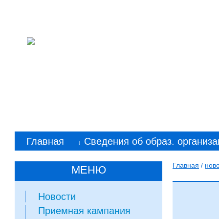
Колледж машиностр
им. С. Орджоникид
Главная
Сведения об образ. организа
↓
Главная
/
нов
МЕНЮ
Новости
Приемная кампания